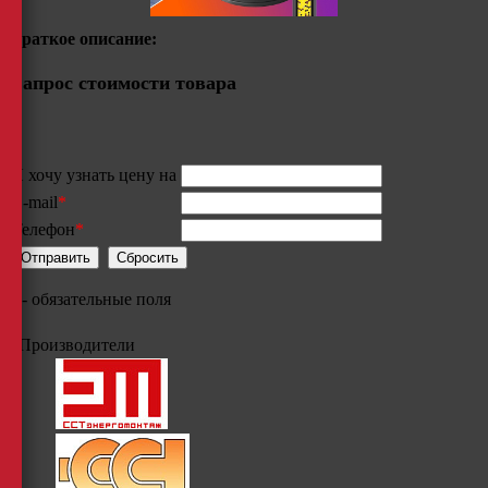
Краткое описание:
Запрос стоимости товара
Я хочу узнать цену на
E-mail
*
Телефон
*
*
- обязательные поля
Производители