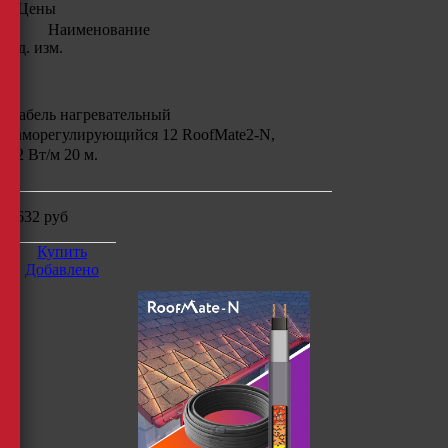
Цены
Наименование
Ед. изм.
Кабель нагревательный
саморегулирующийся 12 RoofMate2-N,
12 Вт/м 20 м.
2632
руб
Купить
Добавлено