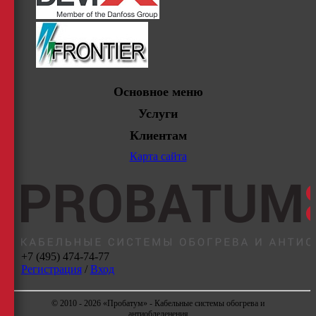
Основное меню
Услуги
Клиентам
Карта сайта
+7 (495) 474-74-77
Регистрация
/
Вход
© 2010 - 2026 «Пробатум» - Кабельные системы обогрева и
антиобледенения