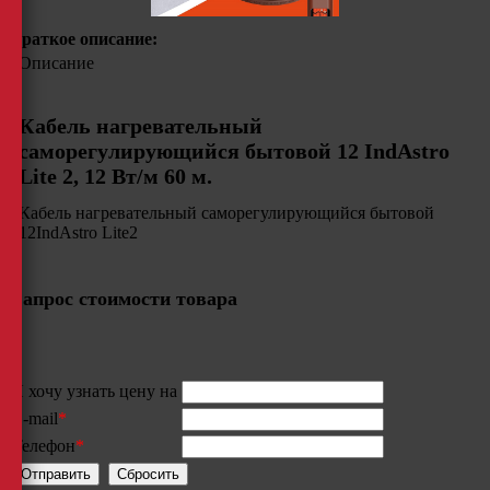
Краткое описание:
Описание
Кабель нагревательный
саморегулирующийся бытовой 12 IndAstro
Lite 2, 12 Вт/м 60 м.
Кабель нагревательный саморегулирующийся бытовой
12IndAstro Lite2
Запрос стоимости товара
Я хочу узнать цену на
E-mail
*
Телефон
*