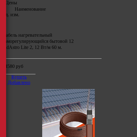
Цены
Наименование
Ед. изм.
Кабель нагревательный
саморегулирующийся бытовой 12
IndAstro Lite 2, 12 Вт/м 60 м.
14580
руб
Купить
Добавлено