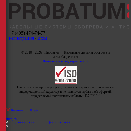
+7 (495) 474-74-77
Регистрация
/
Вход
© 2010 - 2026 «Пробатум» - Кабельные системы обогрева и
антиобледенения
Политика конфиденциальности
Сведения о товарах и услугах, стоимость и сроки поставки имеют
информационный характер и не являются публичной офертой,
определяемой положениями Статьи 437 ГК РФ
Корзина
0
0 руб
Наверх
Купить в 1 клик
Оформить заказ