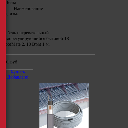
Цены
Наименование
Ед. изм.
Кабель нагревательный
саморегулирующийся бытовой 18
RoofMate 2, 18 Вт/м 1 м.
201
руб
Купить
Добавлено