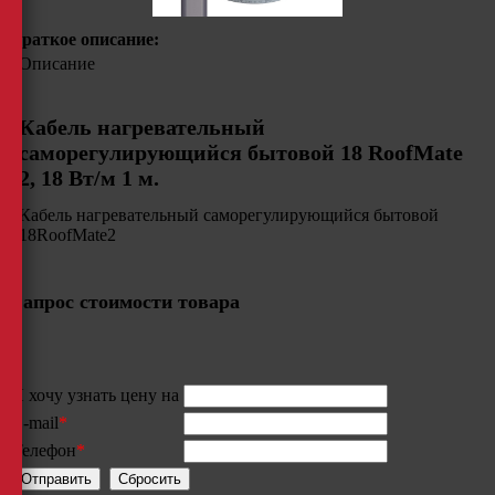
Краткое описание:
Описание
Кабель нагревательный
саморегулирующийся бытовой 18 RoofMate
2, 18 Вт/м 1 м.
Кабель нагревательный саморегулирующийся бытовой
18RoofMate2
Запрос стоимости товара
Я хочу узнать цену на
E-mail
*
Телефон
*