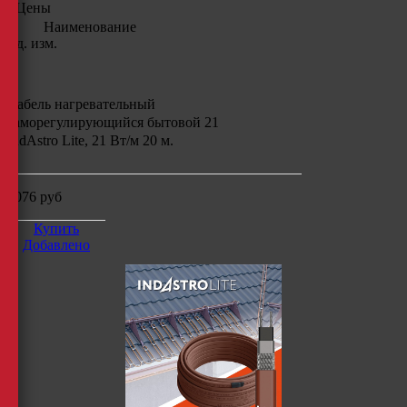
Цены
Наименование
Ед. изм.
Кабель нагревательный
саморегулирующийся бытовой 21
IndAstro Lite, 21 Вт/м 20 м.
5076
руб
Купить
Добавлено