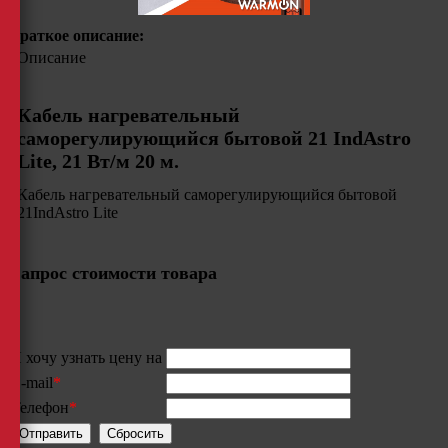
Краткое описание:
Описание
Кабель нагревательный
саморегулирующийся бытовой 21 IndAstro
Lite, 21 Вт/м 20 м.
Кабель нагревательный саморегулирующийся бытовой
21IndAstro Lite
Запрос стоимости товара
Я хочу узнать цену на
E-mail
*
Телефон
*