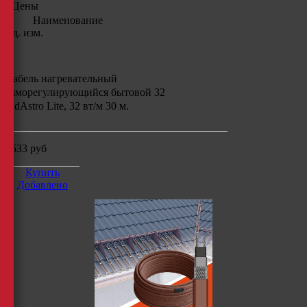
Цены
Наименование
Ед. изм.
Кабель нагревательный
саморегулирующийся бытовой 32
IndAstro Lite, 32 вт/м 30 м.
7533
руб
Купить
Добавлено