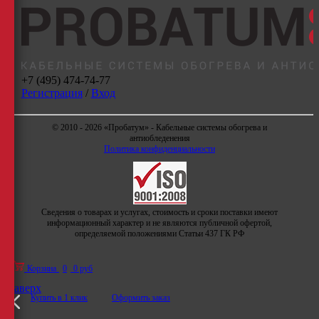
+7 (495) 474-74-77
Регистрация
/
Вход
© 2010 - 2026 «Пробатум» - Кабельные системы обогрева и
антиобледенения
Политика конфиденциальности
Сведения о товарах и услугах, стоимость и сроки поставки имеют
информационный характер и не являются публичной офертой,
определяемой положениями Статьи 437 ГК РФ
Корзина
0
0 руб
Наверх
Купить в 1 клик
Оформить заказ