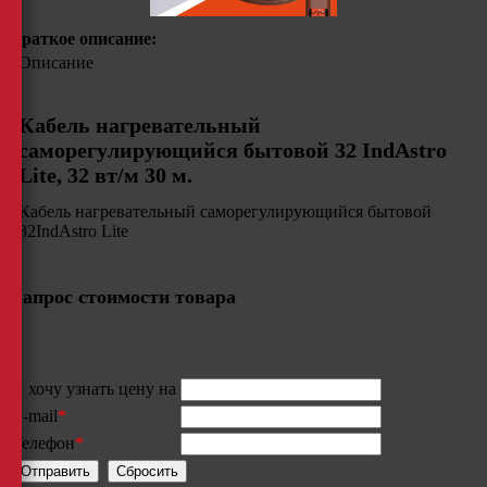
Краткое описание:
Описание
Кабель нагревательный
саморегулирующийся бытовой 32 IndAstro
Lite, 32 вт/м 30 м.
Кабель нагревательный саморегулирующийся бытовой
32IndAstro Lite
Запрос стоимости товара
Я хочу узнать цену на
E-mail
*
Телефон
*