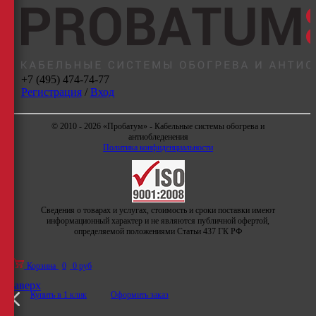
+7 (495) 474-74-77
Регистрация
/
Вход
© 2010 - 2026 «Пробатум» - Кабельные системы обогрева и
антиобледенения
Политика конфиденциальности
Сведения о товарах и услугах, стоимость и сроки поставки имеют
информационный характер и не являются публичной офертой,
определяемой положениями Статьи 437 ГК РФ
Корзина
0
0 руб
Наверх
Купить в 1 клик
Оформить заказ