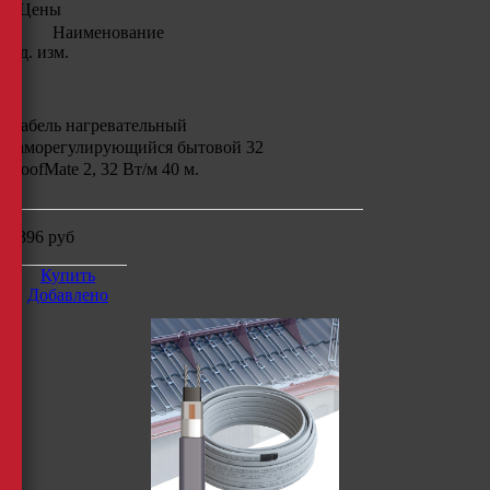
Цены
Наименование
Ед. изм.
Кабель нагревательный
саморегулирующийся бытовой 32
RoofMate 2, 32 Вт/м 40 м.
7396
руб
Купить
Добавлено