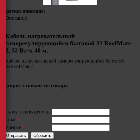
Краткое описание:
Описание
Кабель нагревательный
саморегулирующийся бытовой 32 RoofMate
2, 32 Вт/м 40 м.
Кабель нагревательный саморегулирующийся бытовой
32RoofMate2
Запрос стоимости товара
Я хочу узнать цену на
E-mail
*
Телефон
*