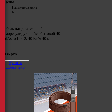
Цены
Наименование
Ед. изм.
Кабель нагревательный
саморегулирующийся бытовой 40
IndAstro Lite 2, 40 Вт/м 40 м.
9936
руб
Купить
Добавлено