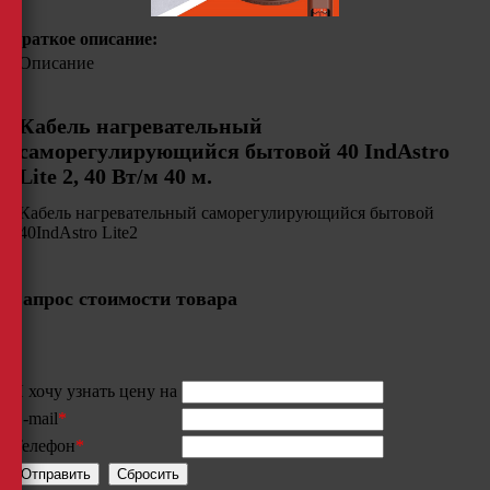
Краткое описание:
Описание
Кабель нагревательный
саморегулирующийся бытовой 40 IndAstro
Lite 2, 40 Вт/м 40 м.
Кабель нагревательный саморегулирующийся бытовой
40IndAstro Lite2
Запрос стоимости товара
Я хочу узнать цену на
E-mail
*
Телефон
*