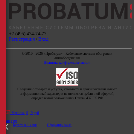
+7 (495) 474-74-77
Регистрация
/
Вход
© 2010 - 2026 «Пробатум» - Кабельные системы обогрева и
антиобледенения
Политика конфиденциальности
Сведения о товарах и услугах, стоимость и сроки поставки имеют
информационный характер и не являются публичной офертой,
определяемой положениями Статьи 437 ГК РФ
Корзина
0
0 руб
Наверх
Купить в 1 клик
Оформить заказ