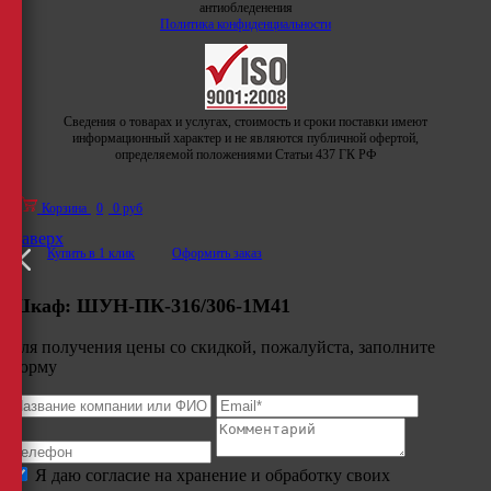
антиобледенения
Политика конфиденциальности
Сведения о товарах и услугах, стоимость и сроки поставки имеют
информационный характер и не являются публичной офертой,
определяемой положениями Статьи 437 ГК РФ
Корзина
0
0 руб
Наверх
Купить в 1 клик
Оформить заказ
Шкаф:
ШУН-ПК-316/306-1М41
Для получения цены со скидкой, пожалуйста, заполните
форму
Я даю согласие на хранение и обработку своих