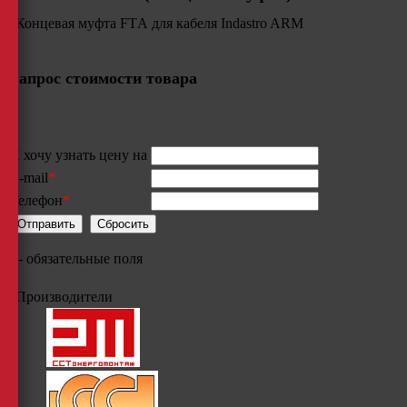
Концевая муфта FTА для кабеля Indastro ARM
Запрос стоимости товара
Я хочу узнать цену на
E-mail
*
Телефон
*
*
- обязательные поля
Производители