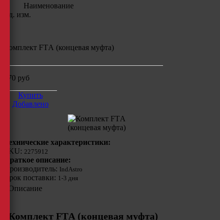
Наименование
Ед. изм.
Комплект FTА (концевая муфта)
570
руб
Купить
Добавлено
Технические характеристики:
SKU:
2275912
Краткое описание:
Производитель:
IndAstro
Срок поставки:
1-3 дня
Описание
Комплект FTА (концевая муфта)