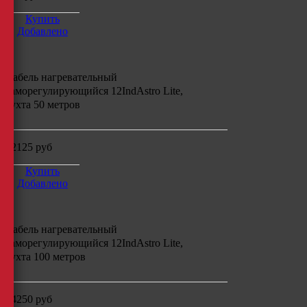
Купить
Добавлено
Кабель нагревательный
саморегулирующийся
12IndAstro Lite,
бухта
50
метров
12125
руб
Купить
Добавлено
Кабель нагревательный
саморегулирующийся
12IndAstro Lite,
бухта
100
метров
24250
руб