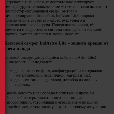
нагревательный кабель самостоятельно регулирует
температуру, и тепловыделение меняется в зависимости от
температур окружающей среды. Бытовой
саморегулирующийся кабель IndAstro Lite2 широко
применяется в системах инфраструктурного и
промышленного обогрева. Поверхность кровли, её
элементы и водосточная система защищены от наледей,
сосулек, скопления снега в любой момент!
Бытовой самрег IndAstro Lite – защита крыши от
снега и льда
Бытовой саморегулирующийся кабель IndAstro Lite2
универсален. Он подходит:
для крыш всех форм, конфигураций и материалов
(металлической, черепичной, мягкой и т.д.),
для всех типов водостоков, желобов и сливных
воронок.
Кабель IndAstro Lite2 обладает оплёткой и прочной
оболочкой из термопластичного эластомера:
износостойкий, устойчивый к агрессивным внешним
воздействиям, в том числе ультрафиолетовому излучению.