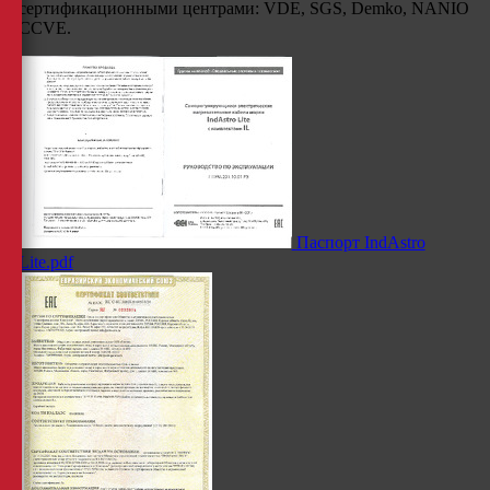
сертификационными центрами: VDE, SGS, Demko, NANIO
CCVE.
Паспорт IndAstro
Lite.pdf