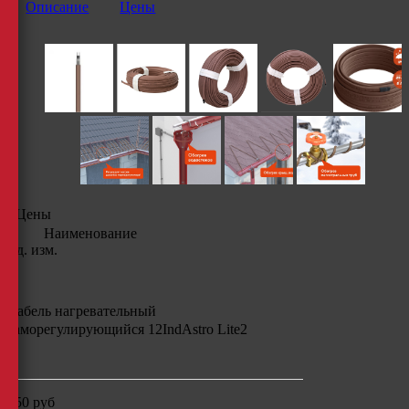
Описание
Цены
Цены
Наименование
Ед. изм.
Кабель нагревательный
саморегулирующийся
12IndAstro Lite2
м
250
руб