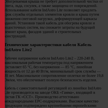
Обогреваемая крыша не требует дополнительной чистки от
снега, льда, сосулек, а также защищена от повреждений.
Использование кабеля IndAstro Lite позволяет продлить
срок службы отдельных элементов кровли и крыш путем
снижения снеговой нагрузки, деформирующей каркасы
зданий. Установив такой кабель для обогрева кровли и
водосточных систем, вы снижаете затраты на будущий
ремонт крыш, фасадов зданий и строительных
конструкций.
Технические характеристики кабеля Кабель
IndAstro Lite2
Рабочее напряжение кабеля IndAstro Lite2 – 220-240 В,
максимальная рабочая температура под напряжением
составляет 65 °С, без напряжения — 85 °С, линейная
мощность от 12 до 40 Вт/м, минимальный срок службы —
20 лет. Максимальное сопротивление оплетки не более 19,8
Ом/км, что обеспечивает полную безопасность изделия.
Кабель с самостоятельной регуляцией из линейки IndAstro
Lite производится на заводе ОКБ «Гамма», входящий в
состав ГК «ССТ». Производство аттестовано
международными EPC-подрядчиками. Высокое качество
продукции подтверждено крупнейшими европейскими