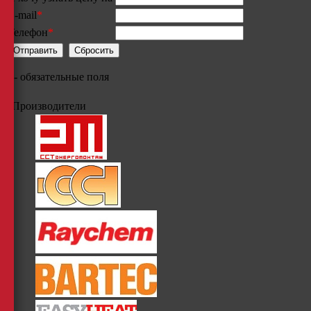
E-mail
*
Телефон
*
*
- обязательные поля
Производители