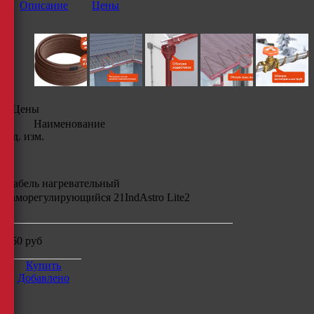
Описание
Цены
Цены
Наименование
Ед. изм.
Кабель нагревательный
саморегулирующийся
21IndAstro Lite2
250
руб
Купить
Добавлено