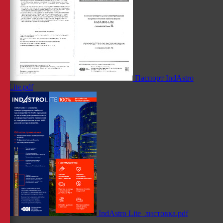
Паспорт IndAstro
Lite.pdf
IndAstro Lite_листовка.pdf