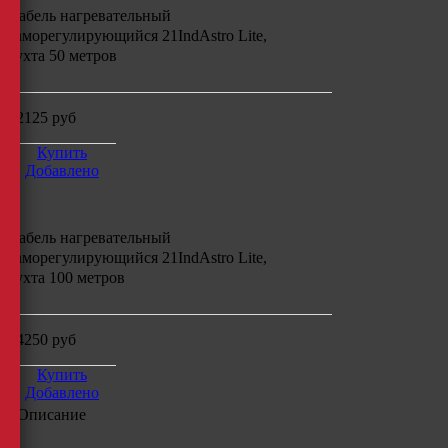
Кабель нагревательный
саморегулирующийся
21IndAstro Lite,
бухта
50
метров
12125
руб
Купить
Добавлено
Кабель нагревательный
саморегулирующийся
21IndAstro Lite,
бухта
100
метров
24250
руб
Купить
Добавлено
Описание