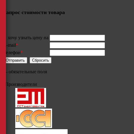
Запрос стоимости товара
Я хочу узнать цену на
E-mail
*
Телефон
*
*
- обязательные поля
Производители