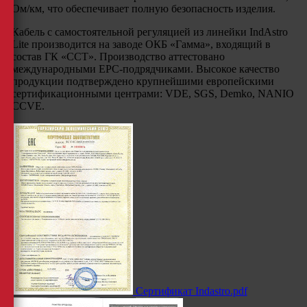
Ом/км, что обеспечивает полную безопасность изделия.
Кабель с самостоятельной регуляцией из линейки IndAstro
Lite производится на заводе ОКБ «Гамма», входящий в
состав ГК «ССТ». Производство аттестовано
международными EPC-подрядчиками. Высокое качество
продукции подтверждено крупнейшими европейскими
сертификационными центрами: VDE, SGS, Demko, NANIO
CCVE.
Сертификат Indastro.pdf