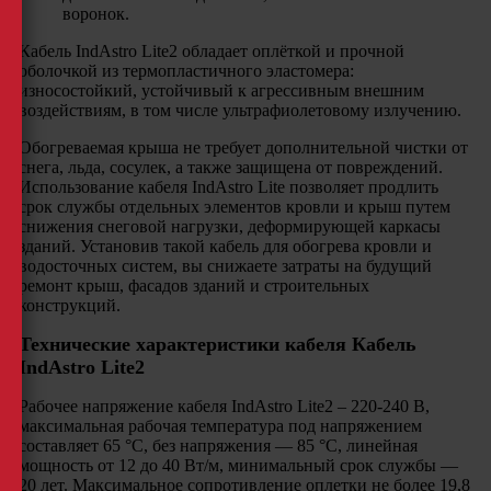
воронок.
Кабель IndAstro Lite2 обладает оплёткой и прочной
оболочкой из термопластичного эластомера:
износостойкий, устойчивый к агрессивным внешним
воздействиям, в том числе ультрафиолетовому излучению.
Обогреваемая крыша не требует дополнительной чистки от
снега, льда, сосулек, а также защищена от повреждений.
Использование кабеля IndAstro Lite позволяет продлить
срок службы отдельных элементов кровли и крыш путем
снижения снеговой нагрузки, деформирующей каркасы
зданий. Установив такой кабель для обогрева кровли и
водосточных систем, вы снижаете затраты на будущий
ремонт крыш, фасадов зданий и строительных
конструкций.
Технические характеристики кабеля Кабель
IndAstro Lite2
Рабочее напряжение кабеля IndAstro Lite2 – 220-240 В,
максимальная рабочая температура под напряжением
составляет 65 °С, без напряжения — 85 °С, линейная
мощность от 12 до 40 Вт/м, минимальный срок службы —
20 лет. Максимальное сопротивление оплетки не более 19,8