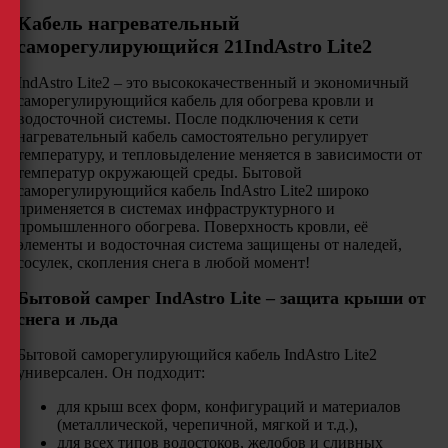
Кабель нагревательный
саморегулирующийся 21IndAstro Lite2
IndAstro Lite2 – это высококачественный и экономичный
саморегулирующийся кабель для обогрева кровли и
водосточной системы. После подключения к сети
нагревательный кабель самостоятельно регулирует
температуру, и тепловыделение меняется в зависимости от
температур окружающей среды. Бытовой
саморегулирующийся кабель IndAstro Lite2 широко
применяется в системах инфраструктурного и
промышленного обогрева. Поверхность кровли, её
элементы и водосточная система защищены от наледей,
сосулек, скопления снега в любой момент!
Бытовой самрег IndAstro Lite – защита крыши от
снега и льда
Бытовой саморегулирующийся кабель IndAstro Lite2
универсален. Он подходит:
для крыш всех форм, конфигураций и материалов
(металлической, черепичной, мягкой и т.д.),
для всех типов водостоков, желобов и сливных