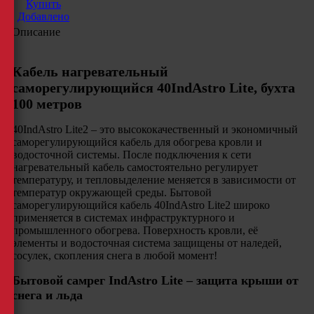
Купить
Добавлено
Описание
Кабель нагревательный
саморегулирующийся 40IndAstro Lite, бухта
100 метров
40IndAstro Lite2 – это высококачественный и экономичный
саморегулирующийся кабель для обогрева кровли и
водосточной системы. После подключения к сети
нагревательный кабель самостоятельно регулирует
температуру, и тепловыделение меняется в зависимости от
температур окружающей среды. Бытовой
саморегулирующийся кабель 40IndAstro Lite2 широко
применяется в системах инфраструктурного и
промышленного обогрева. Поверхность кровли, её
элементы и водосточная система защищены от наледей,
сосулек, скопления снега в любой момент!
Бытовой самрег IndAstro Lite – защита крыши от
снега и льда