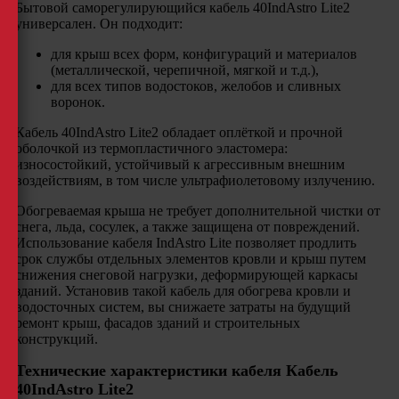
Бытовой саморегулирующийся кабель 40IndAstro Lite2
универсален. Он подходит:
для крыш всех форм, конфигураций и материалов
(металлической, черепичной, мягкой и т.д.),
для всех типов водостоков, желобов и сливных
воронок.
Кабель 40IndAstro Lite2 обладает оплёткой и прочной
оболочкой из термопластичного эластомера:
износостойкий, устойчивый к агрессивным внешним
воздействиям, в том числе ультрафиолетовому излучению.
Обогреваемая крыша не требует дополнительной чистки от
снега, льда, сосулек, а также защищена от повреждений.
Использование кабеля IndAstro Lite позволяет продлить
срок службы отдельных элементов кровли и крыш путем
снижения снеговой нагрузки, деформирующей каркасы
зданий. Установив такой кабель для обогрева кровли и
водосточных систем, вы снижаете затраты на будущий
ремонт крыш, фасадов зданий и строительных
конструкций.
Технические характеристики кабеля Кабель
40IndAstro Lite2