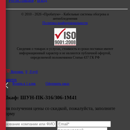
Регистрация
/
Вход
© 2010 - 2026 «Пробатум» - Кабельные системы обогрева и
антиобледенения
Политика конфиденциальности
Сведения о товарах и услугах, стоимость и сроки поставки имеют
информационный характер и не являются публичной офертой,
определяемой положениями Статьи 437 ГК РФ
Корзина
0
0 руб
Наверх
Купить в 1 клик
Оформить заказ
Шкаф:
ШУН-ПК-316/306-1М41
Для получения цены со скидкой, пожалуйста, заполните
форму