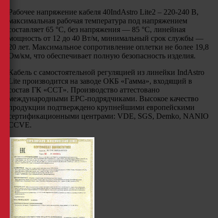
Рабочее напряжение кабеля 40IndAstro Lite2 – 220-240 В,
максимальная рабочая температура под напряжением
составляет 65 °С, без напряжения — 85 °С, линейная
мощность от 12 до 40 Вт/м, минимальный срок службы —
20 лет. Максимальное сопротивление оплетки не более 19,8
Ом/км, что обеспечивает полную безопасность изделия.
Кабель с самостоятельной регуляцией из линейки IndAstro
Lite производится на заводе ОКБ «Гамма», входящий в
состав ГК «ССТ». Производство аттестовано
международными EPC-подрядчиками. Высокое качество
продукции подтверждено крупнейшими европейскими
сертификационными центрами: VDE, SGS, Demko, NANIO
CCVE.