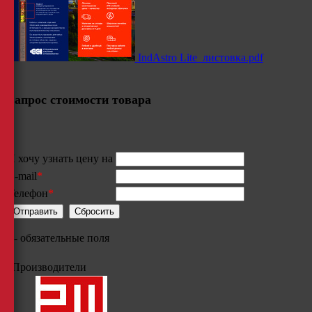
IndAstro Lite_листовка.pdf
Запрос стоимости товара
Я хочу узнать цену на
E-mail
*
Телефон
*
*
- обязательные поля
Производители