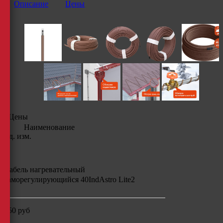
Описание
Цены
Цены
Наименование
Ед. изм.
Кабель нагревательный
саморегулирующийся
40IndAstro Lite2
250
руб