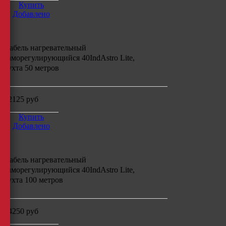
Купить
Добавлено
Кабель нагревательный
саморегулирующийся
40IndAstro Lite,
бухта
50
метров
12125
руб
Купить
Добавлено
Кабель нагревательный
саморегулирующийся
40IndAstro Lite,
бухта
100
метров
24250
руб