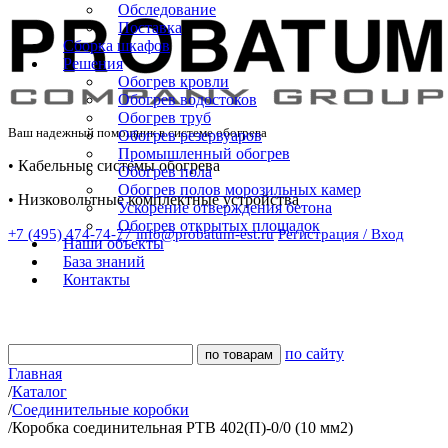
Обследование
Поставка
Сборка шкафов
Решения
Обогрев кровли
Обогрев водостоков
Обогрев труб
Ваш надежный помощник в системе обогрева
Обогрев резервуаров
Промышленный обогрев
• Кабельные системы обогрева
Обогрев пола
Обогрев полов морозильных камер
• Низковольтные комплектные устройства
Ускорение отверждения бетона
Обогрев открытых площадок
+7 (495) 474-74-77
info@probatum-est.ru
Регистрация / Вход
Наши объекты
База знаний
Контакты
по сайту
Главная
/
Каталог
/
Соединительные коробки
/
Коробка соединительная РТВ 402(П)-0/0 (10 мм2)