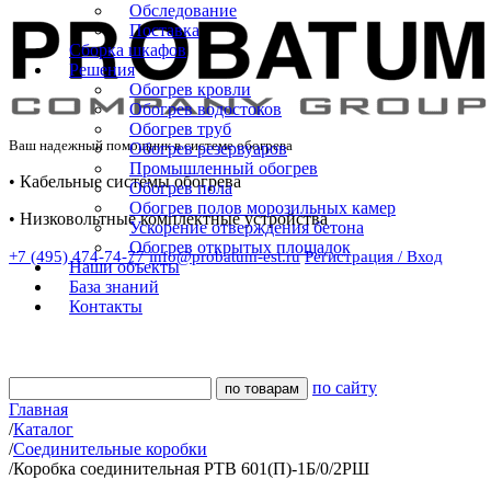
Обследование
Поставка
Сборка шкафов
Решения
Обогрев кровли
Обогрев водостоков
Обогрев труб
Ваш надежный помощник в системе обогрева
Обогрев резервуаров
Промышленный обогрев
• Кабельные системы обогрева
Обогрев пола
Обогрев полов морозильных камер
• Низковольтные комплектные устройства
Ускорение отверждения бетона
Обогрев открытых площадок
+7 (495) 474-74-77
info@probatum-est.ru
Регистрация / Вход
Наши объекты
База знаний
Контакты
по сайту
Главная
/
Каталог
/
Соединительные коробки
/
Коробка соединительная РТВ 601(П)-1Б/0/2РШ