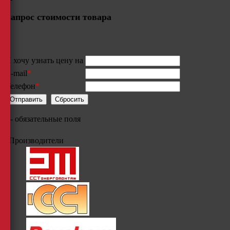
Запрос стоимости товара
Я хочу узнать цену на
E-mail
*
Телефон
*
*
- обязательные поля
Производители