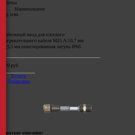
Цены
Наименование
Ед. изм.
Кабельный ввод для плоского
нагревательного кабеля М25 A:10,7 мм
B:5,5 мм никелированная латунь IP66
599
руб
Купить
Добавлено
Краткое описание: