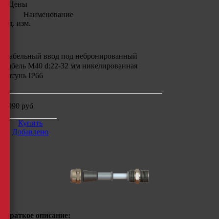
Цены
Наименование
Ед. изм.
Кабельный ввод под небронированный
кабель M40 d:22-32 мм никелированная
латунь IP66
1990
руб
Купить
Добавлено
Краткое описание: