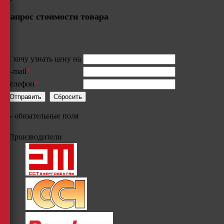
Запрос стоимости товара
Я хочу узнать цену на
E-mail
*
Телефон
*
*
- обязательные поля
Производители