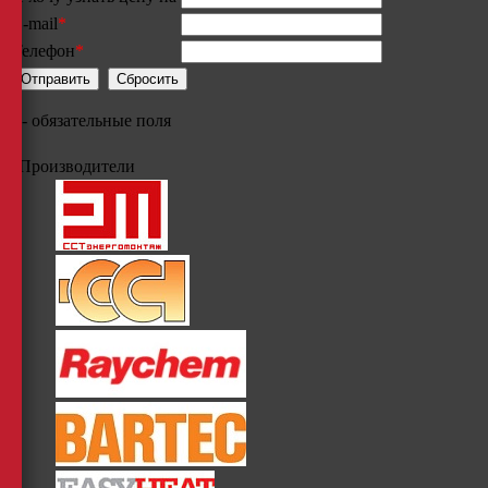
E-mail
*
Телефон
*
*
- обязательные поля
Производители