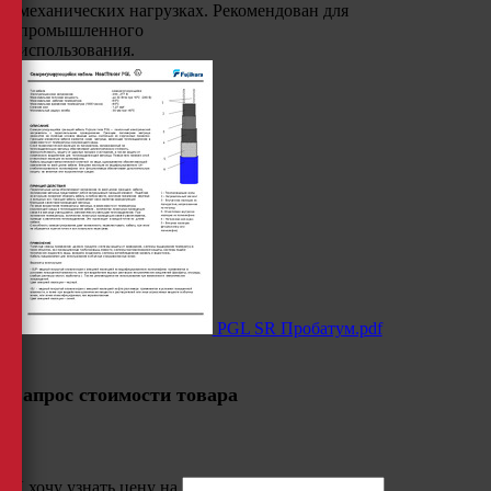
механических нагрузках. Рекомендован для
промышленного
использования.
PGL SR Пробатум.pdf
Запрос стоимости товара
Я хочу узнать цену на