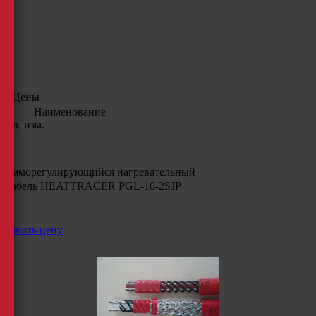
Цены
Наименование
Ед. изм.
Саморегулирующийся нагревательный
кабель HEATTRACER PGL-10-2SJP
узнать цену