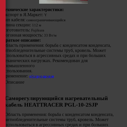
Технические характеристики:
Экспорт в Я.Маркет:
Y
Тип кабеля:
cамоограничивающийся
Длина секции:
112 м
Изготовитель:
Fujikura
Погонная мощность:
33 Вт/м
Краткое описание:
Область применения: борьба с конденсатом конденсата,
антиобледенительные системы труб, кровель. Может
использоваться в агрессивных средах и при больших
механических нагрузках. Рекомендован для
промышленного
использования.
Применение:
обогрев кровли
Описание
Саморегулирующийся нагревательный
кабель HEATTRACER PGL-10-2SJP
Область применения: борьба с конденсатом конденсата,
антиобледенительные системы труб, кровель. Может
использоваться в агрессивных средах и при больших