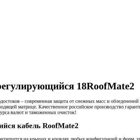
регулирующийся 18RoofMate2
остоков – современная защита от снежных масс и обледенений в
водящей матрице. Качественное российское производство гарант
курса валют и таможенных очисток!
ийся кабель RoofMate2
нтируется на крышах и кровлях любых конфигураций и форм, уг