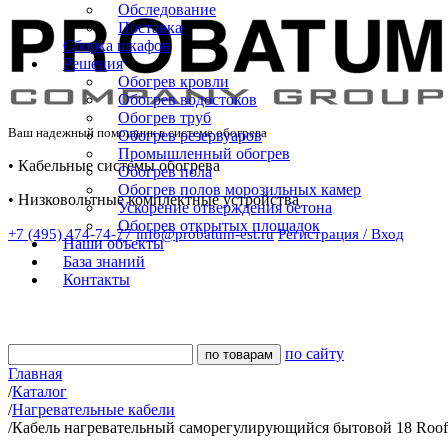
Обследование
Поставка
Сборка шкафов
Решения
Обогрев кровли
Обогрев водостоков
Обогрев труб
Ваш надежный помощник в системе обогрева
Обогрев резервуаров
Промышленный обогрев
• Кабельные системы обогрева
Обогрев пола
Обогрев полов морозильных камер
• Низковольтные комплектные устройства
Ускорение отверждения бетона
Обогрев открытых площадок
+7 (495) 474-74-77
info@probatum-est.ru
Регистрация / Вход
Наши объекты
База знаний
Контакты
по сайту
Главная
/
Каталог
/
Нагревательные кабели
/
Кабель нагревательный саморегулирующийся бытовой 18 RoofM