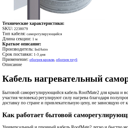
Технические характеристики:
SKU:
2238079
Тип кабеля:
саморегулирующийся
Длина секции:
1 м
Краткое описание:
Производитель:
IndAstro
Срок поставки:
1-3 дня
Применение:
обогрев кровли
,
обогрев труб
Описание
Кабель нагревательный само
Бытовой саморегулирующийся кабель RoofMate2 для крыш и вод
участия человека) регулируют силу нагрева благодаря полупро
доставку по стране и привлекательную цену, не зависящую от 
Как работает бытовой саморегулирующ
Универсальный и прочный кабель RoofMate2 легко и быстро мо