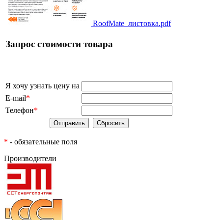
RoofMate_листовка.pdf
Запрос стоимости товара
Я хочу узнать цену на
E-mail
*
Телефон
*
*
- обязательные поля
Производители