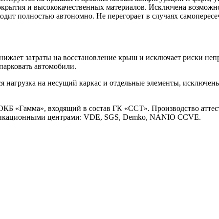
окрытия и высококачественных материалов. Исключена возможнос
дит полностью автономно. Не перегорает в случаях самопересеч
ижает затраты на восстановление крыш и исключает риски непри
парковать автомобили.
я нагрузка на несущий каркас и отдельные элементы, исключен
 ОКБ «Гамма», входящий в состав ГК «ССТ». Производство атте
фикационными центрами: VDE, SGS, Demko, NANIO CCVE.