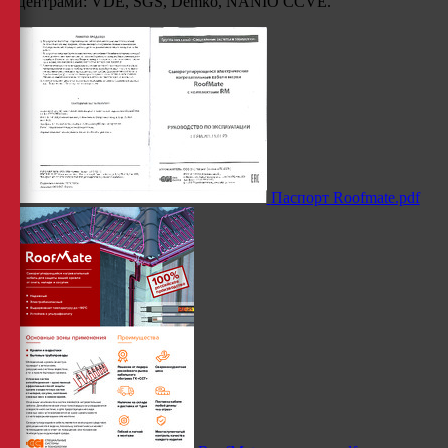
центрами: VDE, SGS, Demko, NANIO CCVE.
Паспорт Roofmate.pdf