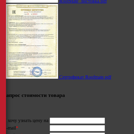
RoofMate_листовка.pdf
Сертификат Roofmate.pdf
Запрос стоимости товара
Я хочу узнать цену на
E-mail
*