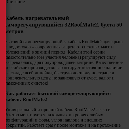
Описание
Кабель нагревательный
саморегулирующийся 32RoofMate2, бухта 50
метров
Бытовой саморегулирующийся кабель RoofMate2 для крыш
и водостоков – современная защита от снежных масс и
обледенений в зимний период. Кабели этой серии
самостоятельно (без участия человека) регулируют силу
нагрева благодаря полупроводящей матрице. Качественное
российское производство гарантирует постоянное наличие
на складе всей линейки, быструю доставку по стране и
привлекательную цену, не зависящую от курса валют и
таможенных очисток!
Как работает бытовой саморегулирующийся
кабель RoofMate2
Универсальный и прочный кабель RoofMate2 легко и
быстро монтируется на крышах и кровлях любых
конфигураций и форм, углов наклона и внешних
покрытий. Работает сразу после монтажа и на протяжение