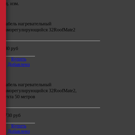
Ед. изм.
Кабель нагревательный
саморегулирующийся
32RoofMate2
180
руб
Купить
Добавлено
Кабель нагревательный
саморегулирующийся
32RoofMate2,
бухта
50
метров
8730
руб
Купить
Добавлено