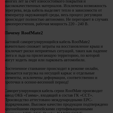
многих лет за счёт износостойкого покрытия и
высококачественных материалов. Исключена возможность
перегрева, ведь кабель выделяет тепло в зависимости от
температур окружающей среды, весь процесс регуляции
происходит полностью автономно. Не перегорает в случаях
самопересечения, рабочая мощность 220 - 240 В.
Почему RoofMate2
Бытовой саморегулирующийся кабель RoofMate2
значительно снижает затраты на восстановление крыш и
исключает риски неприятных ситуаций, таких как падение
снега и льда на прилегающую территорию, по которой
могут ходить люди или парковать автомобили.
Постепенное стаивание происходит в режиме онлайн,
снижается нагрузка на несущий каркас и отдельные
элементы, исключены деформации, соответственно и
протечки в осенне-весенний период!
Саморегулирующися кабель серии RoofMate производит
завод ОКБ «Гамма», входящий в состав ГК «ССТ».
Производство аттестовано международными EPC-
подрядчиками. Высокое качество продукции подтверждено
крупнейшими европейскими сертификационными