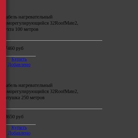
Кабель нагревательный
саморегулирующийся
32RoofMate2,
бухта
100
метров
17460
руб
Купить
Добавлено
Кабель нагревательный
саморегулирующийся
32RoofMate2,
катушка 250
метров
43650
руб
Купить
Добавлено