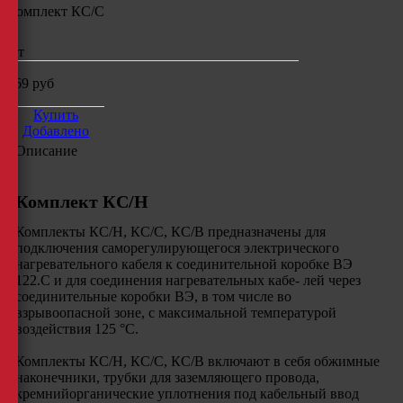
Комплект КС/С
шт
269
руб
Купить
Добавлено
Описание
Комплект КС/Н
Комплекты КС/Н, КС/С, КС/В предназначены для
подключения саморегулирующегося электрического
нагревательного кабеля к соединительной коробке ВЭ
122.С и для соединения нагревательных кабе- лей через
соединительные коробки ВЭ, в том числе во
взрывоопасной зоне, с максимальной температурой
воздействия 125 °С.
Комплекты КС/Н, КС/С, КС/В включают в себя обжимные
наконечники, трубки для заземляющего провода,
кремнийорганические уплотнения под кабельный ввод