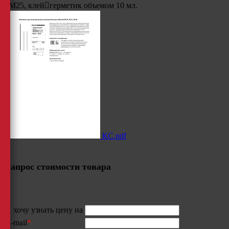
М25, клейгерметик объемом 10 мл.
КС.pdf
Запрос стоимости товара
Я хочу узнать цену на
E-mail
*