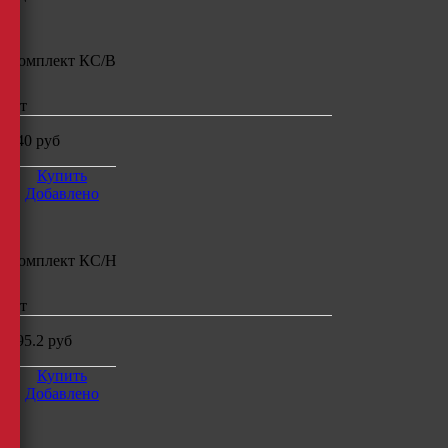
Комплект КС/В
шт
440
руб
Купить
Добавлено
Комплект КС/Н
шт
295.2
руб
Купить
Добавлено