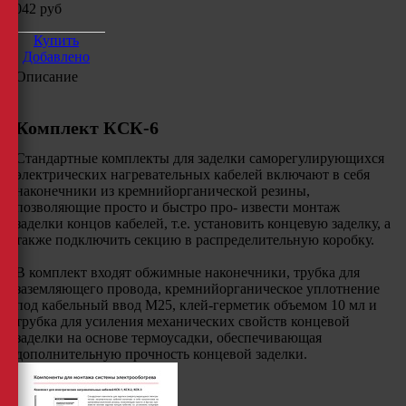
2042
руб
Купить
Добавлено
Описание
Комплект КСК-6
Стандартные комплекты для заделки саморегулирующихся
электрических нагревательных кабелей включают в себя
наконечники из кремнийорганической резины,
позволяющие просто и быстро про- извести монтаж
заделки концов кабелей, т.е. установить концевую заделку, а
также подключить секцию в распределительную коробку.
В комплект входят обжимные наконечники, трубка для
заземляющего провода, кремнийорганическое уплотнение
под кабельный ввод М25, клей-герметик объемом 10 мл и
трубка для усиления механических свойств концевой
заделки на основе термоусадки, обеспечивающая
дополнительную прочность концевой заделки.