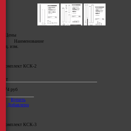
Цены
Наименование
Ед. изм.
Комплект КСК-2
шт
374
руб
Купить
Добавлено
Комплект КСК-3