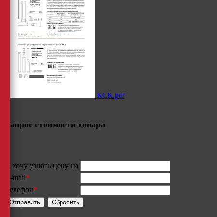
КСК.pdf
Запрос стоимости товара
Я хочу узнать цену на
E-mail
*
Телефон
*