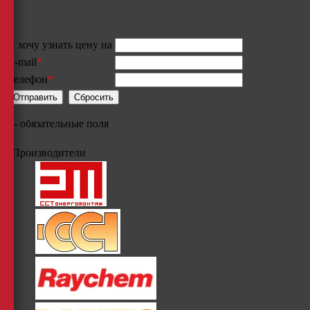
Я хочу узнать цену на
E-mail
*
Телефон
*
*
- обязательные поля
Производители