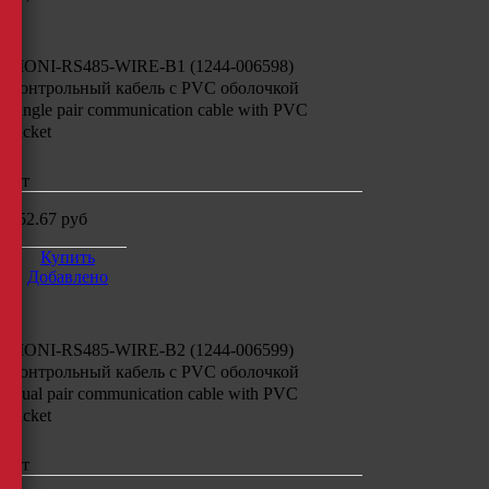
MONI-RS485-WIRE-B1 (1244-006598)
Контрольный кабель
c PVC
оболочкой
Single pair communication cable with PVC
Jacket
шт
852.67
руб
Купить
Добавлено
MONI-RS485-WIRE-B2 (1244-006599)
Контрольный кабель с
PVC
оболочкой
Dual pair communication cable with PVC
Jacket
шт