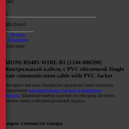
Jacket
шт
1486.29
руб
Купить
Добавлено
Описание
MONI-RS485-WIRE-B1 (1244-006598)
Контрольный кабель c PVC оболочкой Single
pair communication cable with PVC Jacket
Интернет магазин Пробатум предлагает качественную
продукцию
нагревательных систем от компании
Райхем
. Широкий выбор изделий по обогреву. Безумно
низкие цены и индивидуальный подход.
Запрос стоимости товара