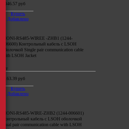
1046.57
руб
Купить
Добавлено
MONI-RS485-WIREE -ZHB1 (1244-
006600)
Контрольный кабель с
LSOH
оболочкой
Single pair communication cable
with LSOH Jacket
шт
1163.39
руб
Купить
Добавлено
MONI-RS485-WIRE-ZHB2 (1244-006601)
Контрольный кабель
c LSOH
оболочкой
Dual pair communication cable with LSOH