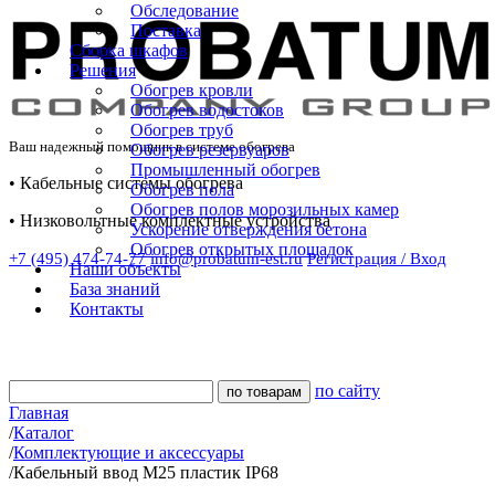
Обследование
Поставка
Сборка шкафов
Решения
Обогрев кровли
Обогрев водостоков
Обогрев труб
Ваш надежный помощник в системе обогрева
Обогрев резервуаров
Промышленный обогрев
• Кабельные системы обогрева
Обогрев пола
Обогрев полов морозильных камер
• Низковольтные комплектные устройства
Ускорение отверждения бетона
Обогрев открытых площадок
+7 (495) 474-74-77
info@probatum-est.ru
Регистрация / Вход
Наши объекты
База знаний
Контакты
по сайту
Главная
/
Каталог
/
Комплектующие и аксессуары
/
Кабельный ввод М25 пластик IP68