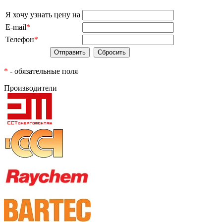
Я хочу узнать цену на
E-mail
*
Телефон
*
*
- обязательные поля
Производители