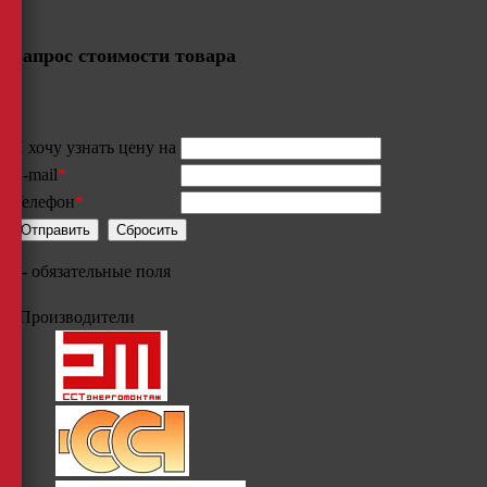
Запрос стоимости товара
Я хочу узнать цену на
E-mail
*
Телефон
*
*
- обязательные поля
Производители