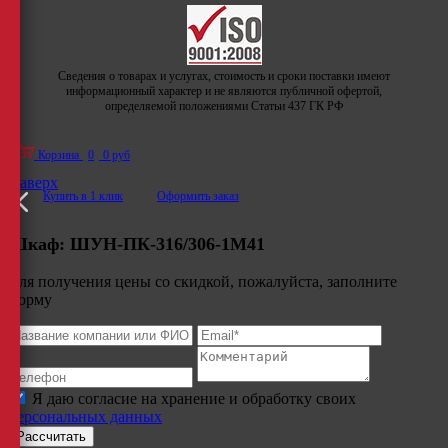
Сведения о товарах и услугах, стоимость и сроки поставки имеют
информационный характер и не являются публичной офертой,
определяемой положениями Статьи 437 ГК РФ
Корзина
0
0 руб
Наверх
Купить в 1 клик
Оформить заказ
Шкаф:
ШУН-ПК-316/306-1М41
Для получения цены со скидкой, пожалуйста, заполните
форму
Я даю согласие на хранение и обработку своих
персональных данных
Рассчитать