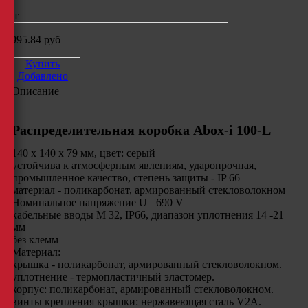
шт
1995.84
руб
Купить
Добавлено
Описание
Распределительная коробка Abox-i 100-L
140 x 140 x 79 мм, цвет: серый
устойчива к атмосферным явлениям, ударопрочная,
промышленное качество, степень защиты - IP 66
материал - поликарбонат, армированный стекловолокном
Номинальное напряжение U= 690 V
кабельные вводы M 32, IP66, диапазон уплотнения 14 -21
мм
без клемм
Материал:
крышка - поликарбонат, армированный стекловолокном.
уплотнение - термопластичный эластомер.
корпус: поликарбонат, армированный стекловолокном.
винты крепления крышки: нержавеющая сталь V2A.