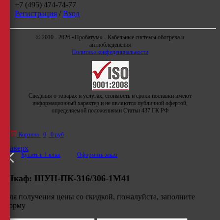
+7 (495) 474-74-77
Регистрация
/
Вход
© 2010 - 2026 «Пробатум» - Кабельные системы обогрева и
антиобледенения
Политика конфиденциальности
Сведения о товарах и услугах, стоимость и сроки поставки имеют
информационный характер и не являются публичной офертой,
определяемой положениями Статьи 437 ГК РФ
Корзина
0
0 руб
Наверх
Купить в 1 клик
Оформить заказ
Шкаф:
ШУН-ПК-316/306-1М41
Для получения цены со скидкой, пожалуйста, заполните
форму