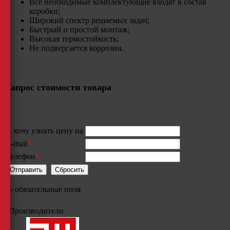
Все необходимые комплектующие входят в состав
коробки;
Широкий спектр решаемых задач;
Быстрый и простой монтаж;
Высокая термостойкость;​
Не подвергается коррозии.
Запрос стоимости товара
Я хочу узнать цену на
E-mail
*
Телефон
*
*
- обязательные поля
Производители