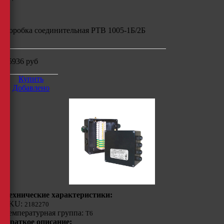
Коробка соединительная РТВ 1005-1Б/2Б
25936
руб
Купить
Добавлено
Технические характеристики:
SKU:
2182270
Температурная группа:
Т6
Краткое описание: