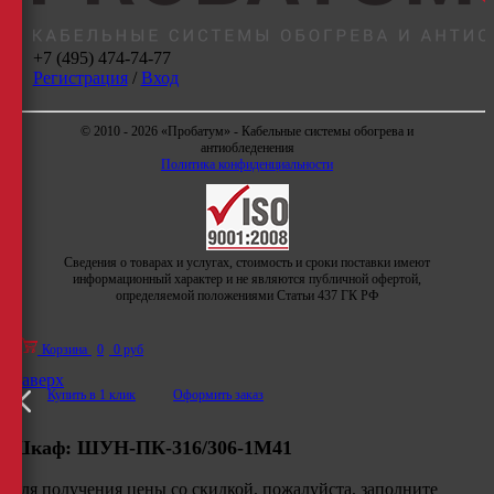
+7 (495) 474-74-77
Регистрация
/
Вход
© 2010 - 2026 «Пробатум» - Кабельные системы обогрева и
антиобледенения
Политика конфиденциальности
Сведения о товарах и услугах, стоимость и сроки поставки имеют
информационный характер и не являются публичной офертой,
определяемой положениями Статьи 437 ГК РФ
Корзина
0
0 руб
Наверх
Купить в 1 клик
Оформить заказ
Шкаф:
ШУН-ПК-316/306-1М41
Для получения цены со скидкой, пожалуйста, заполните