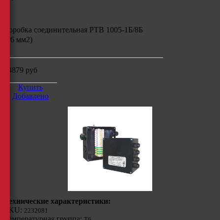
Коробка соединительная РТВ 1005-1Б/8Б
(16 мм2)
34879
руб
Купить
Добавлено
Технические характеристики:
SKU:
2232081
Температурная группа:
Т6