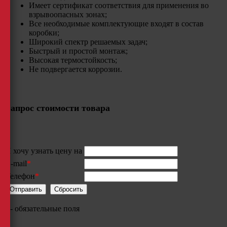
Имеет сертификат соответствия для применения во
взрывоопасных зонах;
Все необходимые комплектующие входят в состав
коробки;
Широкий спектр решаемых задач;
Быстрый и простой монтаж;
Высокая термостойкость;​
Не подвергается коррозии.
Запрос стоимости товара
Я хочу узнать цену на
E-mail
*
Телефон
*
*
- обязательные поля