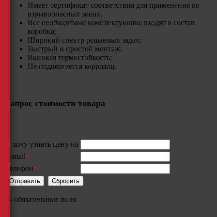
Имеет сертификат соответствия для применения во
взрывоопасных зонах;
Все необходимые комплектующие входят в состав
коробки;
Широкий спектр решаемых задач;
Быстрый и простой монтаж;
Высокая термостойкость;​
Не подвергается коррозии.
Запрос стоимости товара
Я хочу узнать цену на
E-mail
*
Телефон
*
*
- обязательные поля