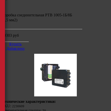
Коробка соединительная РТВ 1005-1Б/8Б
(2,5 мм2)
29303
руб
Купить
Добавлено
Технические характеристики:
SKU:
2230609
Температурная группа:
Т6