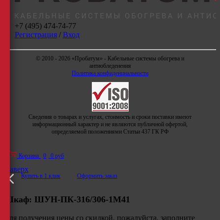
+7 (495) 474-74-77
Регистрация
/
Вход
© 2010 - 2026 «Пробатум» - Кабельные системы обогрева и
антиобледенения
Политика конфиденциальности
Сведения о товарах и услугах, стоимость и сроки поставки имеют
информационный характер и не являются публичной офертой,
определяемой положениями Статьи 437 ГК РФ
Корзина
0
0 руб
Наверх
Купить в 1 клик
Оформить заказ
Шкаф:
ШУН-ПК-316/306-1М41
Для получения цены со скидкой, пожалуйста, заполните