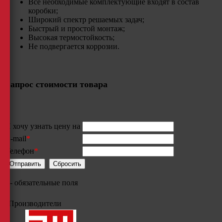
Все необходимые комплектующие входят в состав
коробки;
Широкий спектр решаемых задач;
Быстрый и простой монтаж;
Высокая термостойкость;​
Не подвергается коррозии.
Запрос стоимости товара
Я хочу узнать цену на
E-mail
*
Телефон
*
*
- обязательные поля
Производители