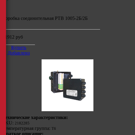
Коробка соединительная РТВ 1005-2Б/2Б
31912
руб
Купить
Добавлено
Технические характеристики:
SKU:
2182285
Температурная группа:
Т6
Краткое описание: