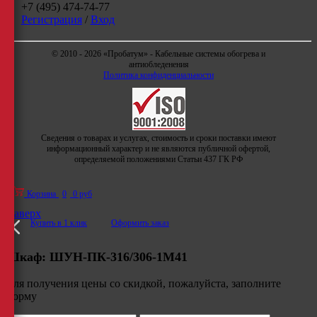
+7 (495) 474-74-77
Регистрация
/
Вход
© 2010 - 2026 «Пробатум» - Кабельные системы обогрева и
антиобледенения
Политика конфиденциальности
Сведения о товарах и услугах, стоимость и сроки поставки имеют
информационный характер и не являются публичной офертой,
определяемой положениями Статьи 437 ГК РФ
Корзина
0
0 руб
Наверх
Купить в 1 клик
Оформить заказ
Шкаф:
ШУН-ПК-316/306-1М41
Для получения цены со скидкой, пожалуйста, заполните
форму