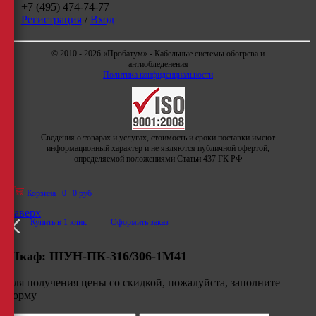
+7 (495) 474-74-77
Регистрация
/
Вход
© 2010 - 2026 «Пробатум» - Кабельные системы обогрева и
антиобледенения
Политика конфиденциальности
Сведения о товарах и услугах, стоимость и сроки поставки имеют
информационный характер и не являются публичной офертой,
определяемой положениями Статьи 437 ГК РФ
Корзина
0
0 руб
Наверх
Купить в 1 клик
Оформить заказ
Шкаф:
ШУН-ПК-316/306-1М41
Для получения цены со скидкой, пожалуйста, заполните
форму