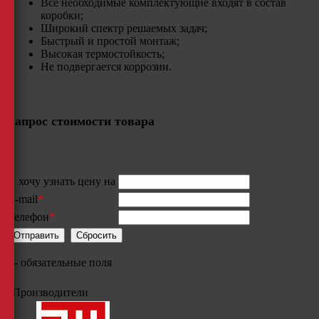
Все необходимые комплектующие входят в состав
коробки;
Широкий спектр решаемых задач;
Быстрый и простой монтаж;
Высокая термостойкость;​
Не подвергается коррозии.
Запрос стоимости товара
Я хочу узнать цену на
E-mail
*
Телефон
*
*
- обязательные поля
Производители