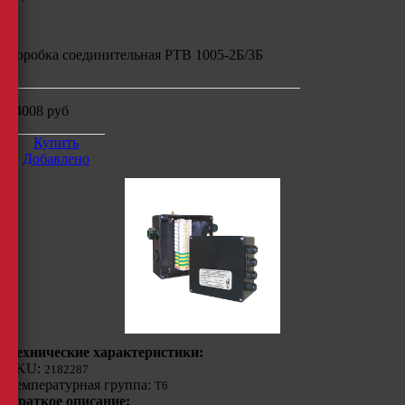
Коробка соединительная РТВ 1005-2Б/3Б
34008
руб
Купить
Добавлено
Технические характеристики:
SKU:
2182287
Температурная группа:
Т6
Краткое описание: