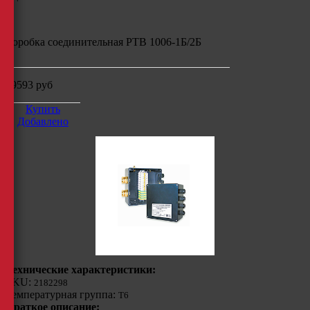
Коробка соединительная РТВ 1006-1Б/2Б
29593
руб
Купить
Добавлено
Технические характеристики:
SKU:
2182298
Температурная группа:
Т6
Краткое описание: