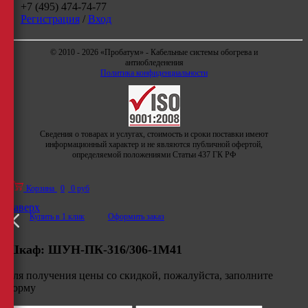
+7 (495) 474-74-77
Регистрация
/
Вход
© 2010 - 2026 «Пробатум» - Кабельные системы обогрева и
антиобледенения
Политика конфиденциальности
Сведения о товарах и услугах, стоимость и сроки поставки имеют
информационный характер и не являются публичной офертой,
определяемой положениями Статьи 437 ГК РФ
Корзина
0
0 руб
Наверх
Купить в 1 клик
Оформить заказ
Шкаф:
ШУН-ПК-316/306-1М41
Для получения цены со скидкой, пожалуйста, заполните
форму