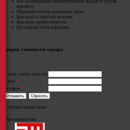
Все необходимые комплектующие входят в состав
коробки;
Широкий спектр решаемых задач;
Быстрый и простой монтаж;
Высокая термостойкость;​
Не подвергается коррозии.
Запрос стоимости товара
Я хочу узнать цену на
E-mail
*
Телефон
*
*
- обязательные поля
Производители