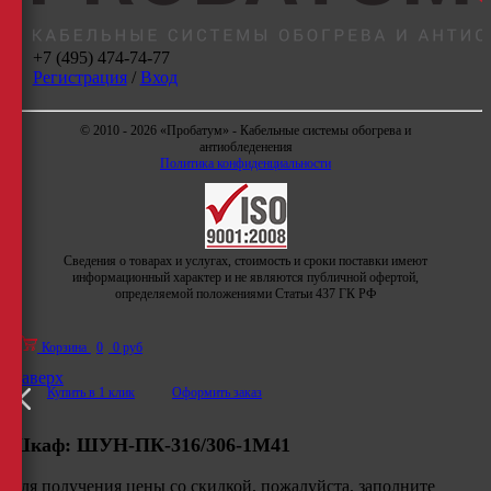
+7 (495) 474-74-77
Регистрация
/
Вход
© 2010 - 2026 «Пробатум» - Кабельные системы обогрева и
антиобледенения
Политика конфиденциальности
Сведения о товарах и услугах, стоимость и сроки поставки имеют
информационный характер и не являются публичной офертой,
определяемой положениями Статьи 437 ГК РФ
Корзина
0
0 руб
Наверх
Купить в 1 клик
Оформить заказ
Шкаф:
ШУН-ПК-316/306-1М41
Для получения цены со скидкой, пожалуйста, заполните