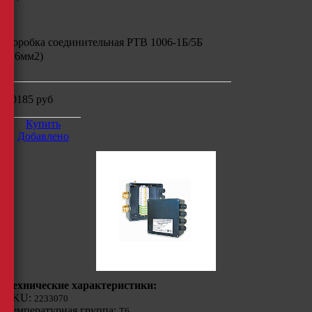
Коробка соединительная РТВ 1006-1Б/5Б
(16мм2)
30185
руб
Купить
Добавлено
Технические характеристики:
SKU:
2233070
Температурная группа:
Т6