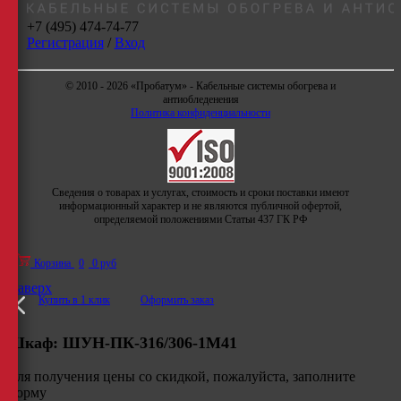
+7 (495) 474-74-77
Регистрация
/
Вход
© 2010 - 2026 «Пробатум» - Кабельные системы обогрева и
антиобледенения
Политика конфиденциальности
Сведения о товарах и услугах, стоимость и сроки поставки имеют
информационный характер и не являются публичной офертой,
определяемой положениями Статьи 437 ГК РФ
Корзина
0
0 руб
Наверх
Купить в 1 клик
Оформить заказ
Шкаф:
ШУН-ПК-316/306-1М41
Для получения цены со скидкой, пожалуйста, заполните
форму