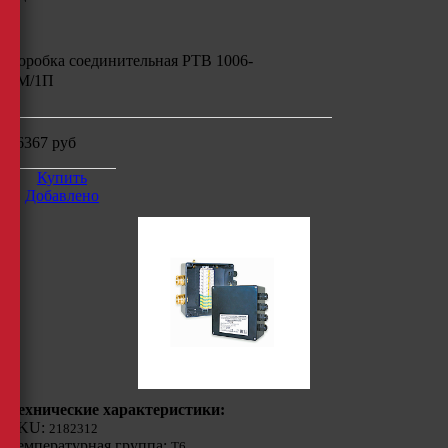
Коробка соединительная РТВ 1006-
2М/1П
26367
руб
Купить
Добавлено
Технические характеристики:
SKU:
2182312
Температурная группа:
Т6