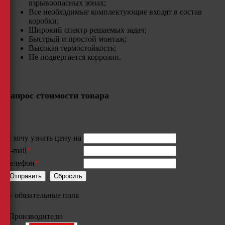
взрывоопасных зонах;
Все необходимые комплектующие входят в состав
коробки;
Широкий спектр решаемых задач;
Быстрый и простой монтаж;
Высокая термостойкость;​
Не подвергается коррозии.
Запрос стоимости товара
Я хочу узнать цену на
E-mail
*
Телефон
*
*
- обязательные поля
Производители