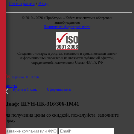
Регистрация
/
Вход
© 2010 - 2026 «Пробатум» - Кабельные системы обогрева и
антиобледенения
Политика конфиденциальности
Сведения о товарах и услугах, стоимость и сроки поставки имеют
информационный характер и не являются публичной офертой,
определяемой положениями Статьи 437 ГК РФ
Корзина
0
0 руб
Наверх
Купить в 1 клик
Оформить заказ
Шкаф:
ШУН-ПК-316/306-1М41
Для получения цены со скидкой, пожалуйста, заполните
форму