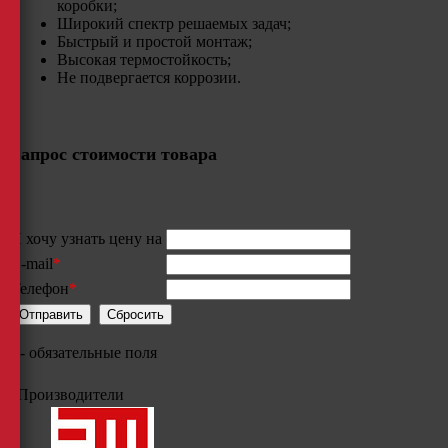
коробки;
Широкий спектр решаемых задач;
Быстрый и простой монтаж;
Высокая термостойкость;
Не подвергается коррозии.
Запрос стоимости товара
Я хочу узнать цену на
E-mail
*
Телефон
*
*
- обязательные поля
Производители