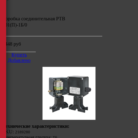
Коробка соединительная РТВ
401(П)-1Б/0
9448
руб
Купить
Добавлено
Технические характеристики:
SKU:
2189280
Температурная группа:
Т6