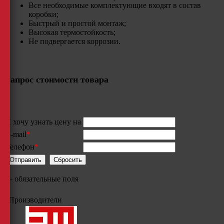
Все необходимые комплектующие входят в состав
коробки;
Быстрый и простой монтаж;
Высокая термостойкость;
Не подвергается коррозии.
Запрос стоимости товара
Я хочу узнать цену на
E-mail
*
Телефон
*
*
- обязательные поля
Производители