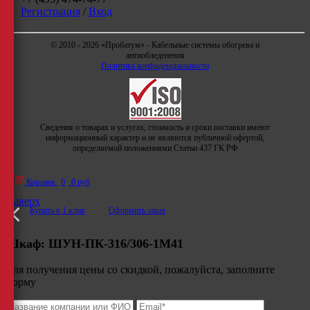
Регистрация
/
Вход
© 2010 - 2026 «Пробатум» - Кабельные системы обогрева и
антиобледенения
Политика конфиденциальности
Сведения о товарах и услугах, стоимость и сроки поставки имеют
информационный характер и не являются публичной офертой,
определяемой положениями Статьи 437 ГК РФ
Корзина
0
0 руб
Наверх
Купить в 1 клик
Оформить заказ
Шкаф:
ШУН-ПК-316/306-1М41
Для получения цены со скидкой, пожалуйста, заполните
форму