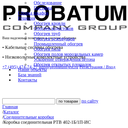
Обследование
Поставка
Сборка шкафов
Решения
Обогрев кровли
Обогрев водостоков
Обогрев труб
Ваш надежный помощник в системе обогрева
Обогрев резервуаров
Промышленный обогрев
• Кабельные системы обогрева
Обогрев пола
Обогрев полов морозильных камер
• Низковольтные комплектные устройства
Ускорение отверждения бетона
Обогрев открытых площадок
+7 (495) 474-74-77
info@probatum-est.ru
Регистрация / Вход
Наши объекты
База знаний
Контакты
по сайту
Главная
/
Каталог
/
Соединительные коробки
/
Коробка соединительная РТВ 402-1Б/1П-ИС