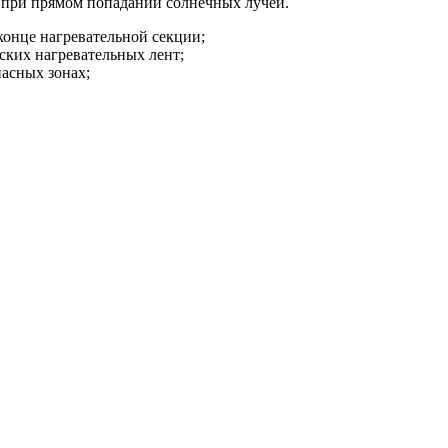
е при прямом попадании солнечных лучей.
конце нагревательной секции;
ских нагревательных лент;
асных зонах;