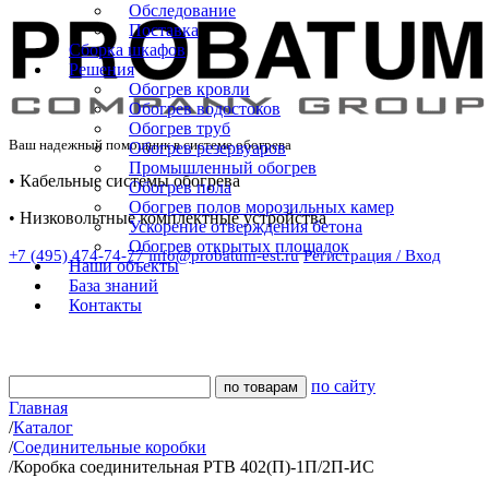
Обследование
Поставка
Сборка шкафов
Решения
Обогрев кровли
Обогрев водостоков
Обогрев труб
Ваш надежный помощник в системе обогрева
Обогрев резервуаров
Промышленный обогрев
• Кабельные системы обогрева
Обогрев пола
Обогрев полов морозильных камер
• Низковольтные комплектные устройства
Ускорение отверждения бетона
Обогрев открытых площадок
+7 (495) 474-74-77
info@probatum-est.ru
Регистрация / Вход
Наши объекты
База знаний
Контакты
по сайту
Главная
/
Каталог
/
Соединительные коробки
/
Коробка соединительная РТВ 402(П)-1П/2П-ИС