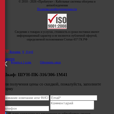
© 2010 - 2026 «Пробатум» - Кабельные системы обогрева и
антиобледенения
Политика конфиденциальности
Сведения о товарах и услугах, стоимость и сроки поставки имеют
информационный характер и не являются публичной офертой,
определяемой положениями Статьи 437 ГК РФ
Корзина
0
0 руб
Наверх
Купить в 1 клик
Оформить заказ
Шкаф:
ШУН-ПК-316/306-1М41
Для получения цены со скидкой, пожалуйста, заполните
форму
Я даю согласие на хранение и обработку своих