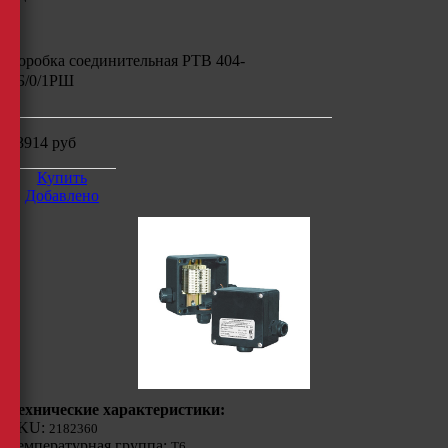
Коробка соединительная РТВ 404-
1Б/0/1РШ
13914
руб
Купить
Добавлено
Технические характеристики:
SKU:
2182360
Температурная группа:
Т6