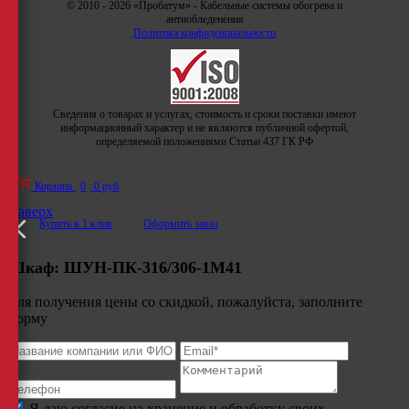
© 2010 - 2026 «Пробатум» - Кабельные системы обогрева и
антиобледенения
Политика конфиденциальности
Сведения о товарах и услугах, стоимость и сроки поставки имеют
информационный характер и не являются публичной офертой,
определяемой положениями Статьи 437 ГК РФ
Корзина
0
0 руб
Наверх
Купить в 1 клик
Оформить заказ
Шкаф:
ШУН-ПК-316/306-1М41
Для получения цены со скидкой, пожалуйста, заполните
форму
Я даю согласие на хранение и обработку своих