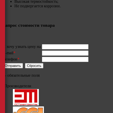
Высокая термостойкость;
​Не подвергается коррозии.
Запрос стоимости товара
Я хочу узнать цену на
E-mail
*
Телефон
*
*
- обязательные поля
Производители