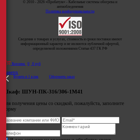
© 2010 - 2026 «Пробатум» - Кабельные системы обогрева и
антиобледенения
Политика конфиденциальности
Сведения о товарах и услугах, стоимость и сроки поставки имеют
информационный характер и не являются публичной офертой,
определяемой положениями Статьи 437 ГК РФ
Корзина
0
0 руб
Наверх
Купить в 1 клик
Оформить заказ
Шкаф:
ШУН-ПК-316/306-1М41
Для получения цены со скидкой, пожалуйста, заполните
форму
Я даю согласие на хранение и обработку своих