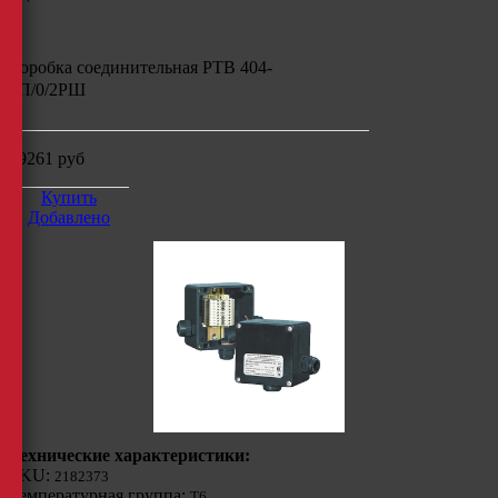
Коробка соединительная РТВ 404-
1П/0/2РШ
19261
руб
Купить
Добавлено
Технические характеристики:
SKU:
2182373
Температурная группа:
Т6