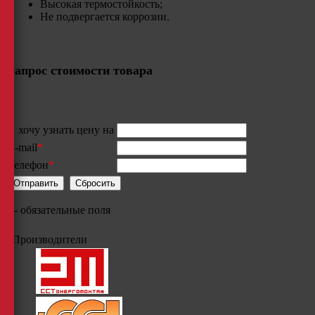
Высокая термостойкость;
​Не подвергается коррозии.
Запрос стоимости товара
Я хочу узнать цену на
E-mail
*
Телефон
*
*
- обязательные поля
Производители