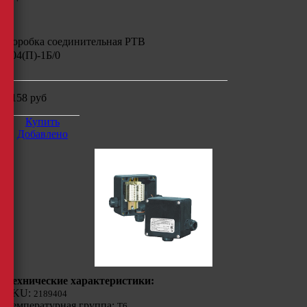
Коробка соединительная РТВ
404(П)-1Б/0
7158
руб
Купить
Добавлено
Технические характеристики:
SKU:
2189404
Температурная группа:
Т6