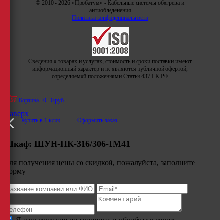
© 2010 - 2026 «Пробатум» - Кабельные системы обогрева и
антиобледенения
Политика конфиденциальности
Сведения о товарах и услугах, стоимость и сроки поставки имеют
информационный характер и не являются публичной офертой,
определяемой положениями Статьи 437 ГК РФ
Корзина
0
0 руб
Наверх
Купить в 1 клик
Оформить заказ
Шкаф:
ШУН-ПК-316/306-1М41
Для получения цены со скидкой, пожалуйста, заполните
форму
Я даю согласие на хранение и обработку своих