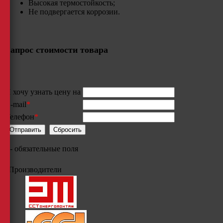
Высокая термостойкость;
​Не подвергается коррозии.
Запрос стоимости товара
Я хочу узнать цену на
E-mail
*
Телефон
*
*
- обязательные поля
Производители