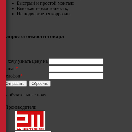
Быстрый и простой монтаж;
Высокая термостойкость;
​Не подвергается коррозии.
Запрос стоимости товара
Я хочу узнать цену на
E-mail
*
Телефон
*
*
- обязательные поля
Производители