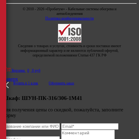
© 2010 - 2026 «Пробатум» - Кабельные системы обогрева и
антиобледенения
Политика конфиденциальности
Сведения о товарах и услугах, стоимость и сроки поставки имеют
информационный характер и не являются публичной офертой,
определяемой положениями Статьи 437 ГК РФ
Корзина
0
0 руб
Наверх
Купить в 1 клик
Оформить заказ
Шкаф:
ШУН-ПК-316/306-1М41
Для получения цены со скидкой, пожалуйста, заполните
форму