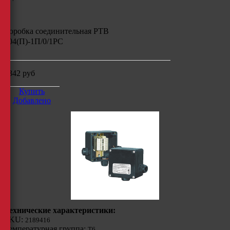
Коробка соединительная РТВ
404(П)-1П/0/1РС
9342
руб
Купить
Добавлено
Технические характеристики:
SKU:
2189416
Температурная группа:
Т6