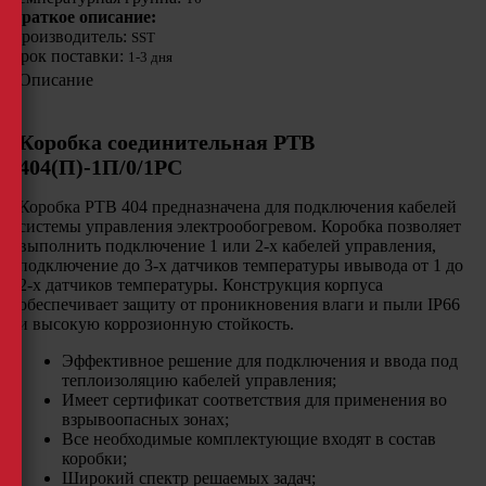
Краткое описание:
Производитель:
SST
Срок поставки:
1-3 дня
Описание
Коробка соединительная РТВ
404(П)-1П/0/1РС
Коробка РТВ 404 предназначена для подключения кабелей
системы управления электрообогревом. Коробка позволяет
выполнить подключение 1 или 2-х кабелей управления,
подключение до 3-х датчиков температуры ивывода от 1 до
2-х датчиков температуры. Конструкция корпуса
обеспечивает защиту от проникновения влаги и пыли IP66
и высокую коррозионную стойкость.
Эффективное решение для подключения и ввода под
теплоизоляцию кабелей управления;
Имеет сертификат соответствия для применения во
взрывоопасных зонах;
Все необходимые комплектующие входят в состав
коробки;
Широкий спектр решаемых задач;