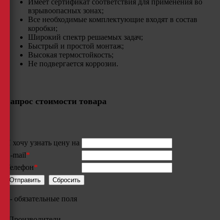
Имеет сертификат соответствия для применения во
взрывоопасных зонах;
Все необходимые комплектующие входят в состав
коробки;
Широкий спектр решаемых задач;
Быстрый и простой монтаж;
Высокая термостойкость;​
Не подвергается коррозии.
Запрос стоимости товара
Я хочу узнать цену на
E-mail
*
Телефон
*
*
- обязательные поля
Производители