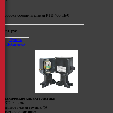
Коробка соединительная РТВ 405-1Б/0
8856
руб
Купить
Добавлено
Технические характеристики:
SKU:
2182382
Температурная группа:
Т6
Краткое описание: