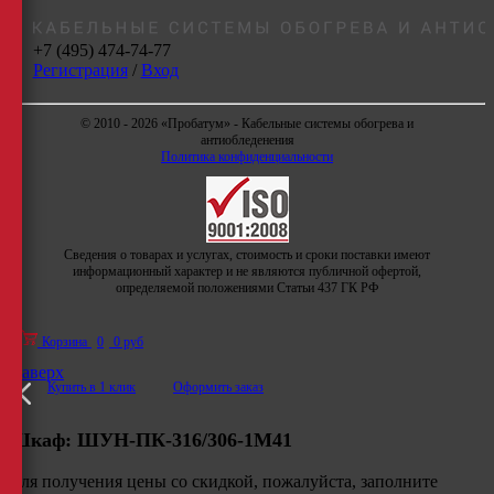
+7 (495) 474-74-77
Регистрация
/
Вход
© 2010 - 2026 «Пробатум» - Кабельные системы обогрева и
антиобледенения
Политика конфиденциальности
Сведения о товарах и услугах, стоимость и сроки поставки имеют
информационный характер и не являются публичной офертой,
определяемой положениями Статьи 437 ГК РФ
Корзина
0
0 руб
Наверх
Купить в 1 клик
Оформить заказ
Шкаф:
ШУН-ПК-316/306-1М41
Для получения цены со скидкой, пожалуйста, заполните