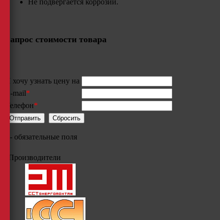
Не подвергается коррозии.
Запрос стоимости товара
Я хочу узнать цену на
E-mail
*
Телефон
*
*
- обязательные поля
Производители