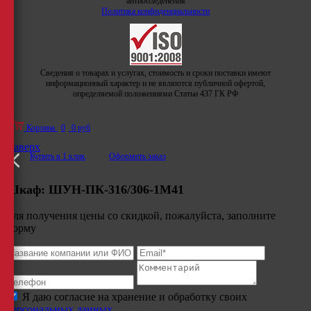
антиобледенения
Политика конфиденциальности
Сведения о товарах и услугах, стоимость и сроки поставки имеют
информационный характер и не являются публичной офертой,
определяемой положениями Статьи 437 ГК РФ
Корзина
0
0 руб
Наверх
Купить в 1 клик
Оформить заказ
Шкаф:
ШУН-ПК-316/306-1М41
Для получения цены со скидкой, пожалуйста, заполните
форму
Я даю согласие на хранение и обработку своих
персональных данных