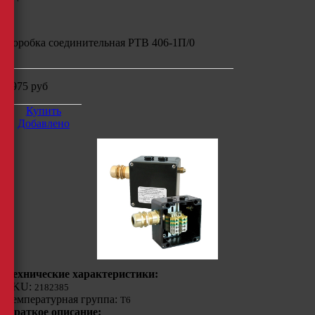
Коробка соединительная РТВ 406-1П/0
5975
руб
Купить
Добавлено
Технические характеристики:
SKU:
2182385
Температурная группа:
Т6
Краткое описание: