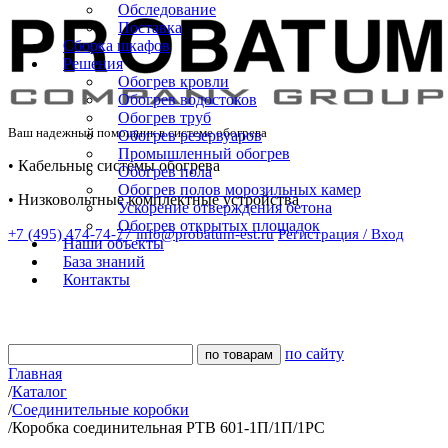
Обследование
Поставка
Сборка шкафов
Решения
Обогрев кровли
Обогрев водостоков
Обогрев труб
Ваш надежный помощник в системе обогрева
Обогрев резервуаров
Промышленный обогрев
• Кабельные системы обогрева
Обогрев пола
Обогрев полов морозильных камер
• Низковольтные комплектные устройства
Ускорение отверждения бетона
Обогрев открытых площадок
+7 (495) 474-74-77
info@probatum-est.ru
Регистрация / Вход
Наши объекты
База знаний
Контакты
по сайту
Главная
/
Каталог
/
Соединительные коробки
/
Коробка соединительная РТВ 601-1П/1П/1РС