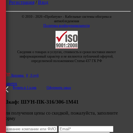
Регистрация
/
Вход
© 2010 - 2026 «Пробатум» - Кабельные системы обогрева и
антиобледенения
Политика конфиденциальности
Сведения о товарах и услугах, стоимость и сроки поставки имеют
информационный характер и не являются публичной офертой,
определяемой положениями Статьи 437 ГК РФ
Корзина
0
0 руб
Наверх
Купить в 1 клик
Оформить заказ
Шкаф:
ШУН-ПК-316/306-1М41
Для получения цены со скидкой, пожалуйста, заполните
форму