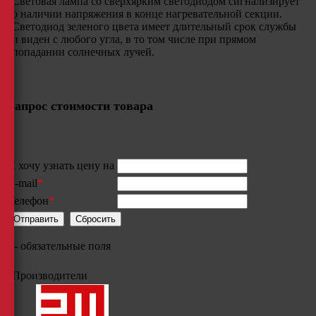
Световая лампа со сверхярким светодиодом сигнализирует
о наличии напряжения в конце нагревательной секции.
Светодиод зеленого цвета имеет длительный срок службы
и виден с любого угла, в то том числе при прямом
попадании солнечных лучей.
Запрос стоимости товара
Я хочу узнать цену на
E-mail
*
Телефон
*
*
- обязательные поля
Производители