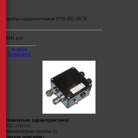
Коробка соединительная РТВ 602-1Б/3Б
16041
руб
Купить
Добавлено
Технические характеристики:
SKU:
2182435
Температурная группа:
Т6
Краткое описание: