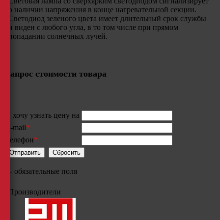
Световая лампа со сверхярким светодиодом сигнализирует
о наличии напряжения в конце нагревательной секции.
Светодиод зеленого цвета имеет длительный срок службы
и виден с любого угла, в то том числе при прямом
попадании солнечных лучей.
Запрос стоимости товара
Я хочу узнать цену на
E-mail
*
Телефон
*
*
- обязательные поля
Производители