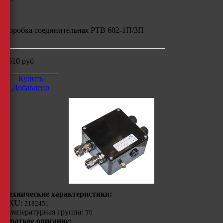
Коробка соединительная РТВ 602-1П/3П
7510
руб
Купить
Добавлено
Технические характеристики:
SKU:
2182451
Температурная группа:
Т6
Краткое описание: