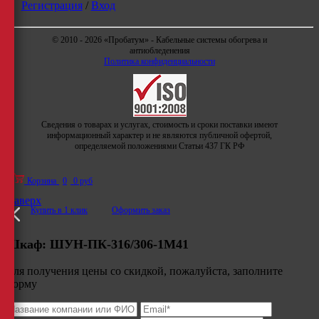
Регистрация
/
Вход
© 2010 - 2026 «Пробатум» - Кабельные системы обогрева и
антиобледенения
Политика конфиденциальности
Сведения о товарах и услугах, стоимость и сроки поставки имеют
информационный характер и не являются публичной офертой,
определяемой положениями Статьи 437 ГК РФ
Корзина
0
0 руб
Наверх
Купить в 1 клик
Оформить заказ
Шкаф:
ШУН-ПК-316/306-1М41
Для получения цены со скидкой, пожалуйста, заполните
форму