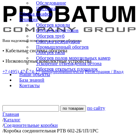
Обследование
Поставка
Сборка шкафов
Решения
Обогрев кровли
Обогрев водостоков
Обогрев труб
Ваш надежный помощник в системе обогрева
Обогрев резервуаров
Промышленный обогрев
• Кабельные системы обогрева
Обогрев пола
Обогрев полов морозильных камер
• Низковольтные комплектные устройства
Ускорение отверждения бетона
Обогрев открытых площадок
+7 (495) 474-74-77
info@probatum-est.ru
Регистрация / Вход
Наши объекты
База знаний
Контакты
по сайту
Главная
/
Каталог
/
Соединительные коробки
/
Коробка соединительная РТВ 602-2Б/1П/1РС