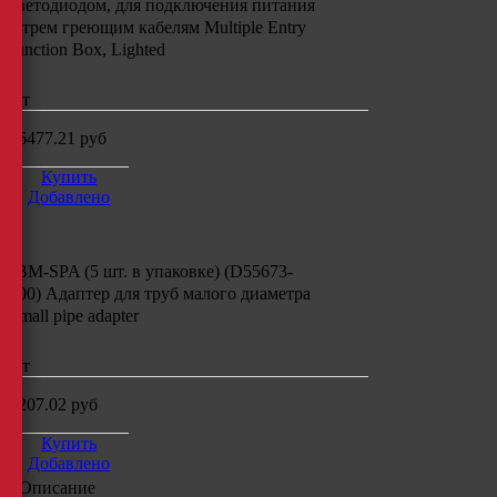
светодиодом,
для подключения питания
к трем греющим кабелям
Multiple Entry
Junction Box, Lighted
шт
56477.21
руб
Купить
Добавлено
JBM-SPA (5 шт. в упаковке) (D55673-
000) Адаптер
для
труб малого диаметра
Small pipe adapter
шт
8207.02
руб
Купить
Добавлено
Описание