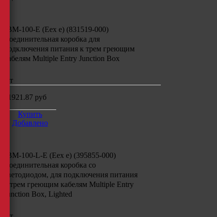
JBM-100-E (Eex e) (831519-000)
Соединительная коробка для
подключения питания к трем греющим
кабелям
Multiple Entry Junction Box
шт
31921.87
руб
Купить
Добавлено
JBM-100-L-E (Eex e) (395855-000)
Соединительная коробка со
светодиодом,
для подключения питания
к трем греющим кабелям
Multiple Entry
Junction Box, Lighted
шт