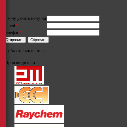
Я хочу узнать цену на
E-mail
*
Телефон
*
*
- обязательные поля
Производители