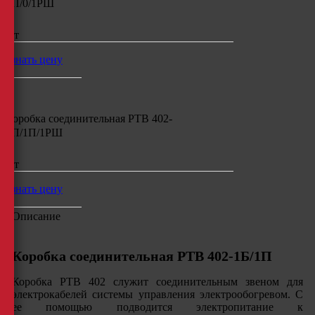
1П/0/1РШ
шт
узнать цену
Коробка соединительная РТВ 402-
1П/1П/1РШ
шт
узнать цену
Описание
Коробка соединительная РТВ 402-1Б/1П
Коробка РТВ 402 служит соединительным звеном для
электрокабелей системы управления электрообогревом. С
ее помощью подводится электропитание к