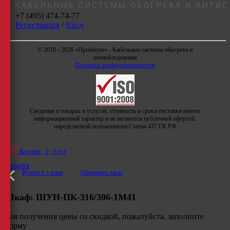
+7 (495) 474-74-77
Регистрация
/
Вход
© 2010 - 2026 «Пробатум» - Кабельные системы обогрева и
антиобледенения
Политика конфиденциальности
Сведения о товарах и услугах, стоимость и сроки поставки имеют
информационный характер и не являются публичной офертой,
определяемой положениями Статьи 437 ГК РФ
Корзина
0
0 руб
Наверх
Купить в 1 клик
Оформить заказ
Шкаф:
ШУН-ПК-316/306-1М41
Для получения цены со скидкой, пожалуйста, заполните
форму