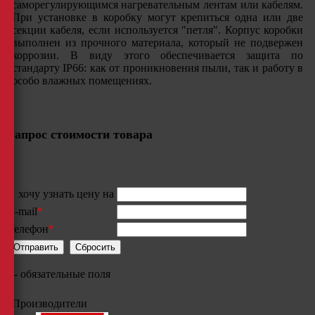
саморегулирующимся нагревательным лентам или кабелям.
При установке в коробку могут крепиться одна или две
секции кабеля, если используется "петля". Корпус коробки
выполнен из прочного материала, который не подвержен
коррозии. В виду этого обеспечивается защита по
стандарту IP66: как от проникновения пыли, так и работу в
особо влажных помещениях.
Запрос стоимости товара
Я хочу узнать цену на
E-mail
*
Телефон
*
*
- обязательные поля
Производители