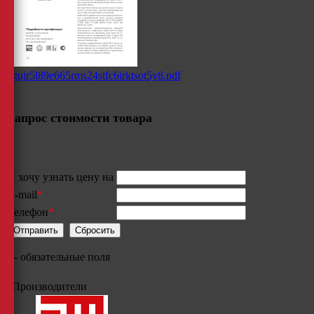
gujr5l89e665rms24stfc6irktsot5y8.pdf
Запрос стоимости товара
Я хочу узнать цену на
E-mail
*
Телефон
*
*
- обязательные поля
Производители