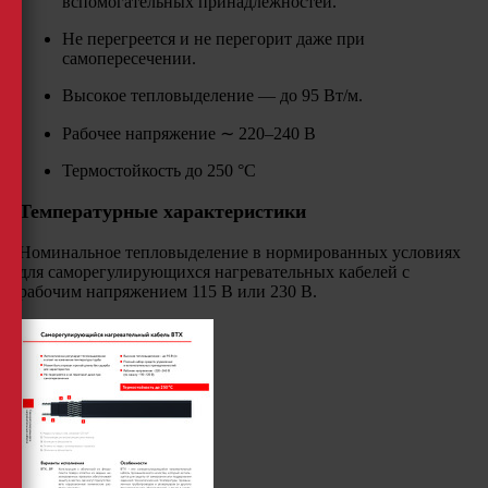
вспомогательных принадлежностей.
Не перегреется и не перегорит даже при
самопересечении.
Высокое тепловыделение — до 95 Вт/м.
Рабочее напряжение ∼ 220–240 В
Термостойкость до 250 °С
Температурные характеристики
Номинальное тепловыделение в нормированных условиях
для саморегулирующихся нагревательных кабелей с
рабочим напряжением 115 В или 230 В.