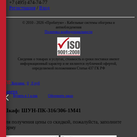
+7 (495) 474-74-77
Регистрация
/
Вход
© 2010 - 2026 «Пробатум» - Кабельные системы обогрева и
антиобледенения
Политика конфиденциальности
Сведения о товарах и услугах, стоимость и сроки поставки имеют
информационный характер и не являются публичной офертой,
определяемой положениями Статьи 437 ГК РФ
Корзина
0
0 руб
Наверх
Купить в 1 клик
Оформить заказ
Шкаф:
ШУН-ПК-316/306-1М41
Для получения цены со скидкой, пожалуйста, заполните
форму