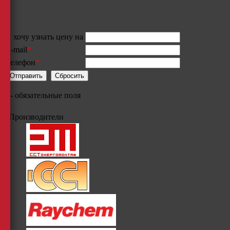
Я хочу узнать цену на
E-mail
*
Телефон
*
*
- обязательные поля
Производители